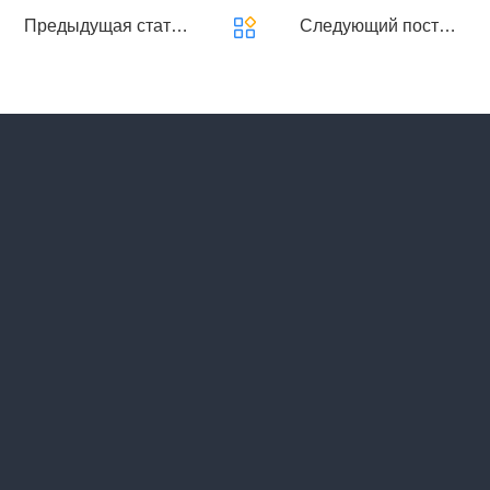
Предыдущая статья：
Фиксированная цена
Следующий пост：
Сох